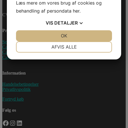
Læs mere om vores brug af cookies og
behandling af persondata
her
.
CVR-nummer: 27233678
VIS
DETALJER
Produkter
JA
NEJ
OK
JA
NEJ
Sea-Doo Vandscooter
NØDVENDIGE
PRÆFERENCER
AFVIS ALLE
Can-Am ATV
Can-Am UTV
JA
NEJ
JA
NEJ
Can-Am Roadster
MARKETING
STATISTIK
Information
Handelsebetingelser
Privatlivspolitik
Fortryd køb
Følg os
Facebook
Instagram
LinkedIn