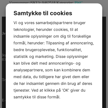
Varenummer (SKU):
0462518
Kategorier:
PWC
,
Reservedele
Samtykke til cookies
Vi og vores samarbejdspartnere bruger
teknologier, herunder cookies, til at
Jet-Trade Powersport
indsamle oplysninger om dig til forskellige
formål, herunder: Tilpasning af annoncering,
bedre brugeroplevelse, funktionalitet,
Jegstrupvej 280
statistik og marketing. Disse oplysninger
8361 Hasselager
kan blive delt med annoncerings- og
analysepartnere, som kan kombinere dem
med data, du tidligere har givet dem eller
Telefon:
+45 70 200 600
de har indsamlet gennem din brug af deres
tjenester. Ved at klikke på 'OK' giver du
samtykke til disse formål.
E-mail:
info@jettrade.dk