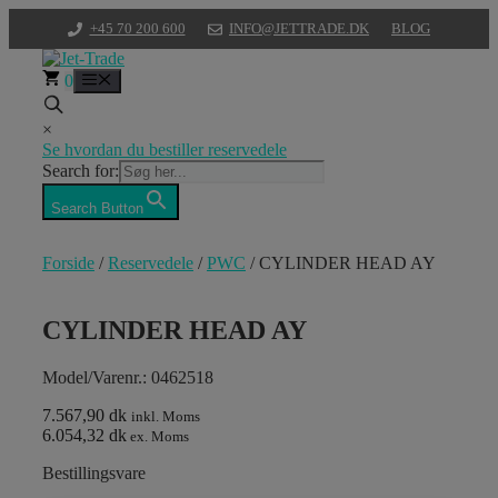
Hop
+45 70 200 600
INFO@JETTRADE.DK
BLOG
til
indhold
0
Menu
×
Se hvordan du bestiller reservedele
Search for:
Search Button
Forside
/
Reservedele
/
PWC
/ CYLINDER HEAD AY
CYLINDER HEAD AY
Model/Varenr.: 0462518
7.567,90 dk
inkl. Moms
6.054,32 dk
ex. Moms
Bestillingsvare