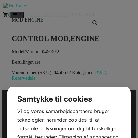
Hop
til
Forside
/
Reservedele
/
PWC
/ CONTROL
Menu
0
indhold
MOD,ENGINE
CONTROL MOD,ENGINE
Model/Varenr.: 0460672
Bestillingsvare
Varenummer (SKU):
0460672
Kategorier:
PWC
,
Reservedele
Samtykke til cookies
Vi og vores samarbejdspartnere bruger
Jet-Trade Powersport
teknologier, herunder cookies, til at
indsamle oplysninger om dig til forskellige
Jegstrupvej 280
8361 Hasselager
formål, herunder: Tilpasning af annoncering,