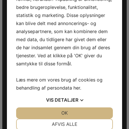
bedre brugeroplevelse, funktionalitet,
Telefon:
+45 70 200 600
statistik og marketing. Disse oplysninger
E-mail:
info@jettrade.dk
kan blive delt med annoncerings- og
CVR-nummer: 27233678
analysepartnere, som kan kombinere dem
med data, du tidligere har givet dem eller
Produkter
de har indsamlet gennem din brug af deres
Sea-Doo Vandscooter
tjenester. Ved at klikke på 'OK' giver du
Can-Am ATV
samtykke til disse formål.
Can-Am UTV
Can-Am Roadster
Læs mere om vores brug af cookies og
Information
behandling af persondata
her
.
Handelsebetingelser
VIS
DETALJER
Privatlivspolitik
Fortryd køb
JA
NEJ
OK
JA
NEJ
NØDVENDIGE
PRÆFERENCER
Følg os
AFVIS ALLE