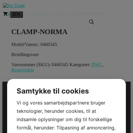
Hop
til
Forside
/
Reservedele
/
PWC
/ CLAMP-NORMA
Menu
0
indhold
CLAMP-NORMA
Model/Varenr.: 0460345
Bestillingsvare
Varenummer (SKU):
0460345
Kategorier:
PWC
,
Reservedele
Samtykke til cookies
Vi og vores samarbejdspartnere bruger
Jet-Trade Powersport
teknologier, herunder cookies, til at
Jegstrupvej 280
indsamle oplysninger om dig til forskellige
8361 Hasselager
formål, herunder: Tilpasning af annoncering,