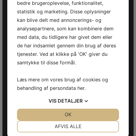
bedre brugeroplevelse, funktionalitet,
Telefon:
+45 70 200 600
statistik og marketing. Disse oplysninger
E-mail:
info@jettrade.dk
kan blive delt med annoncerings- og
CVR-nummer: 27233678
analysepartnere, som kan kombinere dem
med data, du tidligere har givet dem eller
Produkter
de har indsamlet gennem din brug af deres
Sea-Doo Vandscooter
tjenester. Ved at klikke på 'OK' giver du
Can-Am ATV
samtykke til disse formål.
Can-Am UTV
Can-Am Roadster
Læs mere om vores brug af cookies og
Information
behandling af persondata
her
.
Handelsebetingelser
VIS
DETALJER
Privatlivspolitik
Fortryd køb
JA
NEJ
OK
JA
NEJ
NØDVENDIGE
PRÆFERENCER
Følg os
AFVIS ALLE
JA
NEJ
JA
NEJ