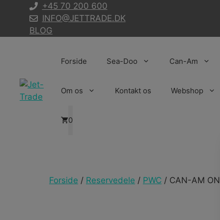
Hop
+45 70 200 600
til
INFO@JETTRADE.DK
indhold
BLOG
Forside
Sea-Doo
Can-Am
Om os
Kontakt os
Webshop
0
Forside
/
Reservedele
/
PWC
/ CAN-AM ON