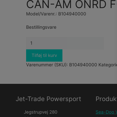
CAN-AM ONRD F
Model/Varenr.: B104940000
Bestillingsvare
CAN-
AM
ONRD
Tilføj til kurv
FOLDABLE
Varenummer (SKU):
B104940000
Kategori
TRIPOD
STOOL
antal
Jet-Trade Powersport
Produk
Jegstrupvej 280
Sea-Doo 