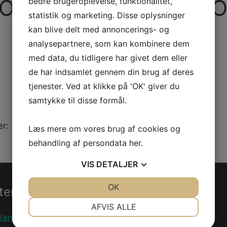
OLDABLE TRIPOD ST
bedre brugeroplevelse, funktionalitet,
statistik og marketing. Disse oplysninger
kan blive delt med annoncerings- og
analysepartnere, som kan kombinere dem
med data, du tidligere har givet dem eller
de har indsamlet gennem din brug af deres
tjenester. Ved at klikke på 'OK' giver du
samtykke til disse formål.
er:
PWC
,
Reservedele
Læs mere om vores brug af cookies og
behandling af persondata
her
.
VIS
DETALJER
JA
NEJ
OK
JA
NEJ
ter
Information
NØDVENDIGE
PRÆFERENCER
AFVIS ALLE
Vandscooter
Handelsebetingelser
JA
NEJ
JA
NEJ