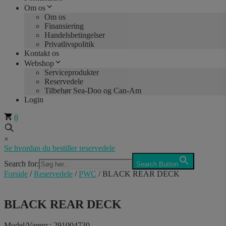
Om os
Om os
Finansiering
Handelsbetingelser
Privatlivspolitik
Kontakt os
Webshop
Serviceprodukter
Reservedele
Tilbehør Sea-Doo og Can-Am
Login
0
×
Se hvordan du bestiller reservedele
Search for:
Search Button
Forside
/
Reservedele
/
PWC
/ BLACK REAR DECK
BLACK REAR DECK
Model/Varenr.: 291004730