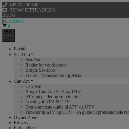
Hop
+45 70 200 600
til
INFO@JETTRADE.DK
indhold
BLOG
0
Menu
Menu
Forside
Sea-Doo
Sea-Doo
Regler for vandscooter
Brugte Sea-Doo
Trailer – Vandscooter og Jetski
Can-Am
Can-Am
Brugte Can-Am ATV og UTV
ATV på plader og som traktor.
Leasing af ATV & UTV
Den komplette guide til ATV og UTV
Tilbehør til ATV og UTV – en guide til professionelle r
Owner Zone
Erhverv
Forhandlere