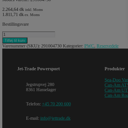
2.264,64 dk
inkl. Moms
1.811,71 dk
ex. Moms
Bestillingsvare
BLACK
REAR
Tilføj til kurv
DECK
Varenummer (SKU):
291004730
Kategorier:
PWC
,
Reservedele
antal
Jet-Trade Powersport
Produkter
Sea-Doo Van
Jegstrupvej 280
Can-Am AT
8361 Hasselager
Can-Am U
Can-Am Roa
Telefon:
+45 70 200 600
E-mail:
info@jettrade.dk