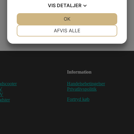
VIS
DETALJER
JA
NEJ
OK
JA
NEJ
NØDVENDIGE
PRÆFERENCER
AFVIS ALLE
JA
NEJ
JA
NEJ
MARKETING
STATISTIK
Information
dscooter
Handelsebetingelser
V
Privatlivspolitik
TV
Fortryd køb
dster