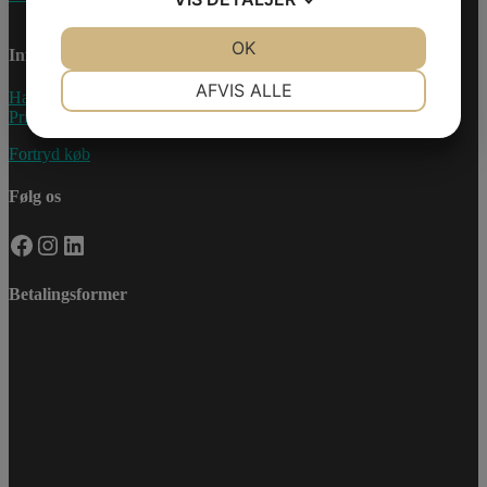
JA
NEJ
OK
JA
NEJ
Information
NØDVENDIGE
PRÆFERENCER
AFVIS ALLE
Handelsebetingelser
Privatlivspolitik
JA
NEJ
JA
NEJ
Fortryd køb
MARKETING
STATISTIK
Følg os
Facebook
Instagram
LinkedIn
Betalingsformer