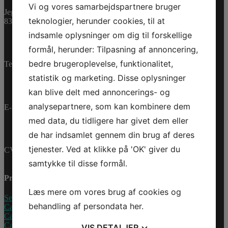
Vi og vores samarbejdspartnere bruger
523,34 dk
inkl. Moms
Jegstrupvej 280
418,67 dk
ex. Moms
teknologier, herunder cookies, til at
8361 Hasselager
indsamle oplysninger om dig til forskellige
På lager
formål, herunder: Tilpasning af annoncering,
BLACK-
ELECTRONIC
bedre brugeroplevelse, funktionalitet,
Tilføj til kurv
Telefon:
+45 70 200 600
KEY
Varenummer (SKU):
statistik og marketing. Disse oplysninger
antal
710000817
Kategorier:
kan blive delt med annoncerings- og
Reservedele
,
SSV
analysepartnere, som kan kombinere dem
E-mail:
info@jettrade.dk
med data, du tidligere har givet dem eller
de har indsamlet gennem din brug af deres
tjenester. Ved at klikke på 'OK' giver du
CVR-nummer: 27233678
samtykke til disse formål.
Produkter
Læs mere om vores brug af cookies og
Sea-Doo Vandscooter
behandling af persondata
her
.
Can-Am ATV
Can-Am UTV
Can-Am Roadster
VIS
DETALJER