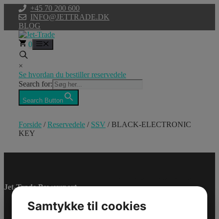
Hop
+45 70 200 600
til
INFO@JETTRADE.DK
indhold
BLOG
0
Menu
×
Se hvordan du bestiller reservedele
Search for:
Search Button
Forside
/
Reservedele
/
SSV
/ BLACK-ELECTRONIC
KEY
BLACK-
ELECTRONIC
Jet-Trade Powersport
KEY
Samtykke til cookies
Model/Varenr.: 710000817