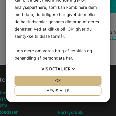
analysepartnere, som kan kombinere dem
ARM_SUSP
med data, du tidligere har givet dem eller
REAR
de har indsamlet gennem din brug af deres
L
tjenester. Ved at klikke på 'OK' giver du
ECOAT
Varenummer (SKU):
71501
ASSY
samtykke til disse formål.
Kategorier:
Reservedele
,
S
W
BALLJOINT
Læs mere om vores brug af cookies og
antal
behandling af persondata
her
.
VIS
DETALJER
ter
Information
JA
NEJ
OK
JA
NEJ
NØDVENDIGE
PRÆFERENCER
AFVIS ALLE
Vandscooter
Handelsebetingelser
JA
NEJ
JA
NEJ
ATV
Privatlivspolitik
UTV
MARKETING
STATISTIK
oadster
Fortryd køb