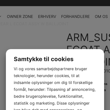
OWNER ZONE
ERHVERV
FORHANDLERE
OM OS
EAR L ECOAT ASSY W BALLJOINT
ARM_SUS
ECOAT 
Samtykke til cookies
BALLJOI
Vi og vores samarbejdspartnere bruger
Model/Varenr.: 71501
teknologier, herunder cookies, til at
indsamle oplysninger om dig til forskellige
2.056,61 dk
inkl. Moms
formål, herunder: Tilpasning af annoncering,
1.645,29 dk
ex. Moms
bedre brugeroplevelse, funktionalitet,
Bestillingsvare
statistik og marketing. Disse oplysninger
kan blive delt med annoncerings- og