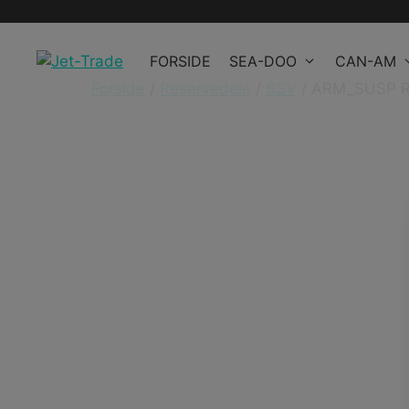
Hop
til
FORSIDE
SEA-DOO
CAN-AM
indhold
Forside
/
Reservedele
/
SSV
/ ARM_SUSP R