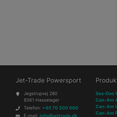
Jet-Trade Powersport
Produk
Jegstrupvej 280
Sea-Doo 
8361 Hasselager
Can-Am 
Can-Am 
Telefon:
+45 70 200 600
Can-Am R
E-mail:
info@jettrade.dk