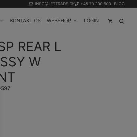
INFO@JETTRADE.DK
+45 70 200 600
BLOG
KONTAKT OS
WEBSHOP
LOGIN
P REAR L
ASSY W
NT
0597