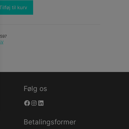
Tilføj til kurv
0597
SV
Følg os
Facebook
Instagram
LinkedIn
Betalingsformer