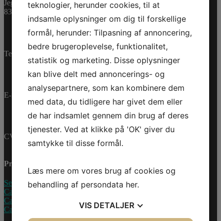
Varenummer (SKU):
Jegstrupvej 280
teknologier, herunder cookies, til at
0460133
Kategorier:
PWC
,
8361 Hasselager
indsamle oplysninger om dig til forskellige
Reservedele
formål, herunder: Tilpasning af annoncering,
bedre brugeroplevelse, funktionalitet,
Telefon:
+45 70 200 600
statistik og marketing. Disse oplysninger
kan blive delt med annoncerings- og
analysepartnere, som kan kombinere dem
E-mail:
info@jettrade.dk
med data, du tidligere har givet dem eller
de har indsamlet gennem din brug af deres
tjenester. Ved at klikke på 'OK' giver du
CVR-nummer: 27233678
samtykke til disse formål.
Produkter
Læs mere om vores brug af cookies og
Sea-Doo Vandscooter
behandling af persondata
her
.
Can-Am ATV
Can-Am UTV
VIS
DETALJER
Can-Am Roadster