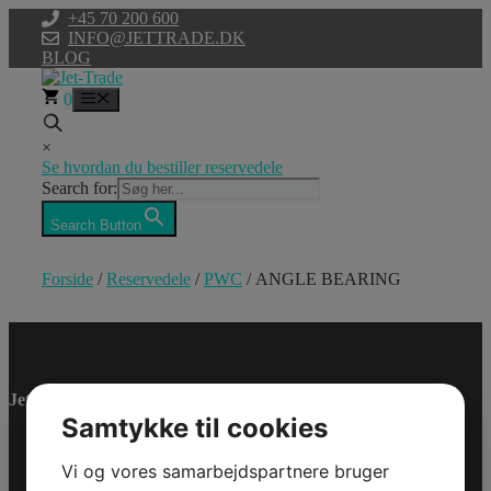
Hop
+45 70 200 600
til
INFO@JETTRADE.DK
indhold
BLOG
0
Menu
×
Se hvordan du bestiller reservedele
Search for:
Search Button
Forside
/
Reservedele
/
PWC
/ ANGLE BEARING
ANGLE
BEARING
Jet-Trade Powersport
Samtykke til cookies
Model/Varenr.: 0460133
Bestillingsvare
Vi og vores samarbejdspartnere bruger