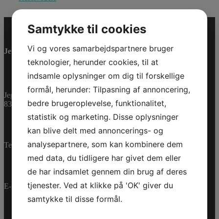
Samtykke til cookies
Vi og vores samarbejdspartnere bruger
Jet-Trade Powersport
teknologier, herunder cookies, til at
indsamle oplysninger om dig til forskellige
formål, herunder: Tilpasning af annoncering,
Jegstrupvej 280
bedre brugeroplevelse, funktionalitet,
8361 Hasselager
statistik og marketing. Disse oplysninger
kan blive delt med annoncerings- og
analysepartnere, som kan kombinere dem
Telefon:
+45 70 200 600
med data, du tidligere har givet dem eller
de har indsamlet gennem din brug af deres
tjenester. Ved at klikke på 'OK' giver du
E-mail:
info@jettrade.dk
samtykke til disse formål.