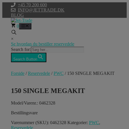
Hop
+45 70 200 600
til
INFO@JETTRADE.DK
indhold
BLOG
0
Menu
×
Se hvordan du bestiller reservedele
Search for:
Search Button
Forside
/
Reservedele
/
PWC
/ 150 SINGLE MEGAKIT
150 SINGLE MEGAKIT
Model/Varenr.: 0462328
Bestillingsvare
Varenummer (SKU):
0462328
Kategorier:
PWC
,
Reservedele