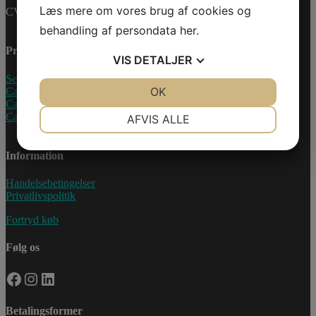
Læs mere om vores brug af cookies og
CVR-nummer: 27233678
behandling af persondata
her
.
Produkter
VIS
DETALJER
Sea-Doo Vandscooter
JA
NEJ
OK
JA
NEJ
Can-Am ATV
Can-Am UTV
NØDVENDIGE
PRÆFERENCER
Can-Am Roadster
AFVIS ALLE
JA
NEJ
JA
NEJ
Information
MARKETING
STATISTIK
Handelsebetingelser
Privatlivspolitik
Fortryd køb
Følg os
Facebook
Instagram
LinkedIn
Betalingsformer