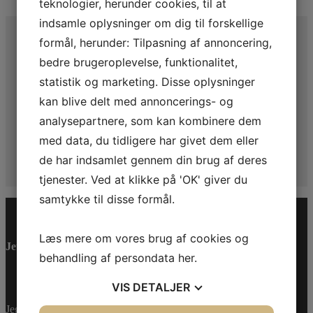
teknologier, herunder cookies, til at
indsamle oplysninger om dig til forskellige
FÅ NYHEDER I DIN
formål, herunder: Tilpasning af annoncering,
INDBAKKE
bedre brugeroplevelse, funktionalitet,
statistik og marketing. Disse oplysninger
Tilmeld dig vores nyhedsbrev og få de seneste nyheder
og tilbud direkte i din mailboks
kan blive delt med annoncerings- og
analysepartnere, som kan kombinere dem
TILMELD DIG HER
med data, du tidligere har givet dem eller
de har indsamlet gennem din brug af deres
tjenester. Ved at klikke på 'OK' giver du
samtykke til disse formål.
Læs mere om vores brug af cookies og
Jet-Trade Powersport
behandling af persondata
her
.
VIS
DETALJER
Jegstrupvej 280