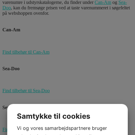
varenumre i udstyrskatalogerne, du finder under
Can-Am
og
Sea-
Doo
, kan du fremsøge prisen ved at taste varenummeret i søgefeltet
på webshoppen ovenfor.
Can-Am
Find tilbehør til Can-Am
Sea-Doo
Find tilbehør til Sea-Doo
Serviceprodukter
Samtykke til cookies
Vi og vores samarbejdspartnere bruger
Find serviceprodukter