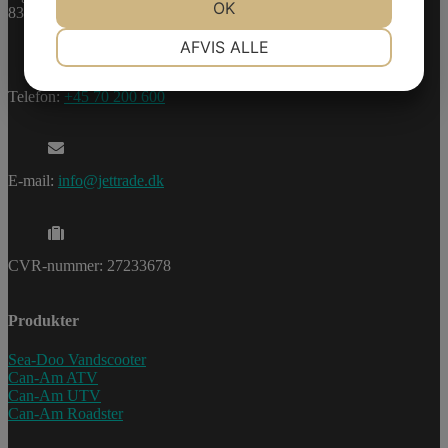
JA
NEJ
OK
JA
NEJ
8361 Hasselager
NØDVENDIGE
PRÆFERENCER
AFVIS ALLE
JA
NEJ
JA
NEJ
Telefon:
+45 70 200 600
MARKETING
STATISTIK
E-mail:
info@jettrade.dk
CVR-nummer: 27233678
Produkter
Sea-Doo Vandscooter
Can-Am ATV
Can-Am UTV
Can-Am Roadster