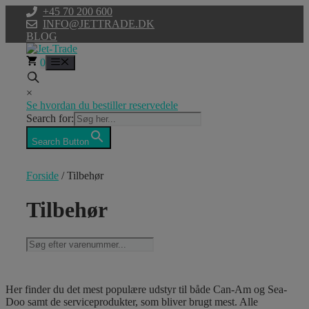
Hop
+45 70 200 600
til
INFO@JETTRADE.DK
indhold
BLOG
0
Menu
×
Se hvordan du bestiller reservedele
Search for:
Search Button
Forside
/ Tilbehør
Tilbehør
Her finder du det mest populære udstyr til både Can-Am og Sea-
Doo samt de serviceprodukter, som bliver brugt mest. Alle