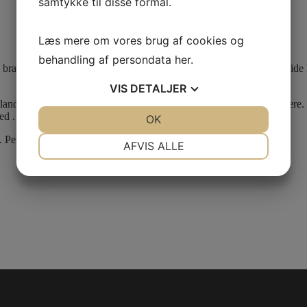
samtykke til disse formål.
Læs mere om vores brug af cookies og
behandling af persondata
her
.
branchen, og det er helt naturligt. For med kratfulde motorer og solide
VIS
DETALJER
andbrugsindustrien, dens leverandører, kunder og samarbejdspartnere. 
ed .
JA
NEJ
OK
JA
NEJ
NØDVENDIGE
PRÆFERENCER
Perfekt til både erhverv og privat.
AFVIS ALLE
JA
NEJ
JA
NEJ
MARKETING
STATISTIK