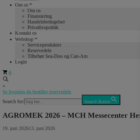
Om os
Om os
Finansiering
Handelsbetingelser
Privatlivspolitik
Kontakt os
Webshop
Serviceprodukter
Reservedele
Tilbehør Sea-Doo og Can-Am
Login
0
×
Se hvordan du bestiller reservedele
Search for:
Search Button
AGROMEK 2026 – MCH Messecenter He
19. juni 2026
13. juni 2026