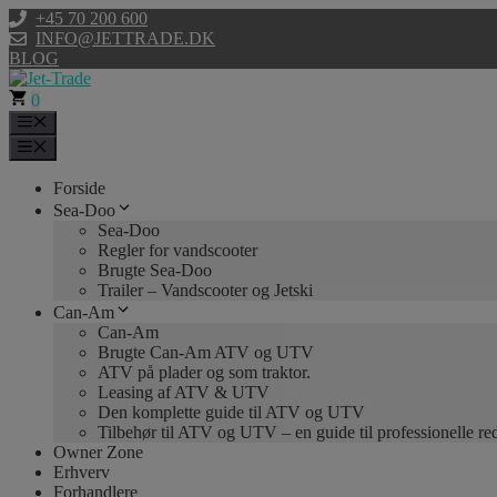
Hop
+45 70 200 600
til
INFO@JETTRADE.DK
indhold
BLOG
0
Menu
Menu
Forside
Sea-Doo
Sea-Doo
Regler for vandscooter
Brugte Sea-Doo
Trailer – Vandscooter og Jetski
Can-Am
Can-Am
Brugte Can-Am ATV og UTV
ATV på plader og som traktor.
Leasing af ATV & UTV
Den komplette guide til ATV og UTV
Tilbehør til ATV og UTV – en guide til professionelle r
Owner Zone
Erhverv
Forhandlere